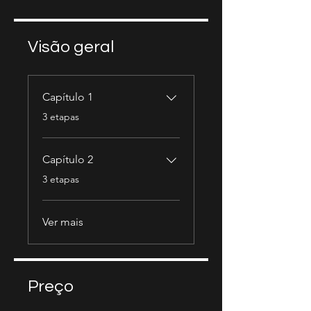
Visão geral
Capítulo 1
.
3 etapas
Capítulo 2
.
3 etapas
Ver mais
Preço